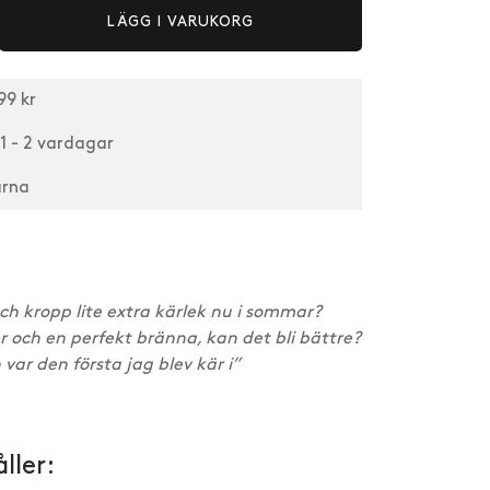
LÄGG I VARUKORG
99 kr
1 - 2 vardagar
arna
och kropp lite extra kärlek nu i sommar?
 och en perfekt bränna, kan det bli bättre?
 var den första jag blev kär i”
ller: