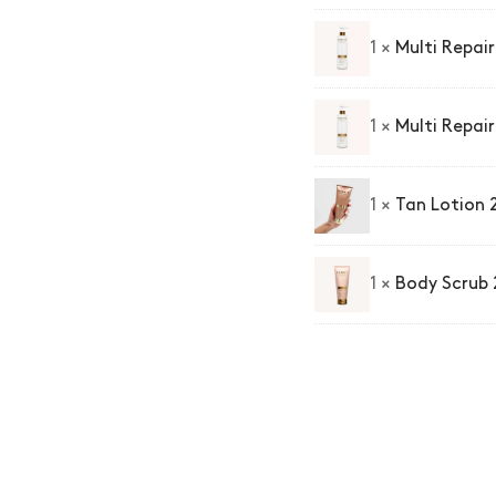
1 ×
Multi Repai
1 ×
Multi Repai
1 ×
Tan Lotion 
1 ×
Body Scrub 