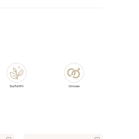
Sulfatfri
Unisex