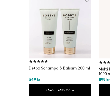
Betygsatt
av 5
Detox Schampo & Balsam 200 ml
Multi
1000 
349
kr
899
kr
LÄGG I VARUKORG