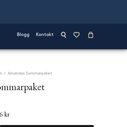
Blogg
Kontakt
n
/
Amandas Sommarpaket
ommarpaket
6 kr