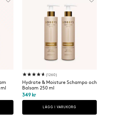
Betygsatt
av 5
(1260)
sam
Hydrate & Moisture Schampo och
 ml
Balsam 250 ml
349
kr
LÄGG I VARUKORG