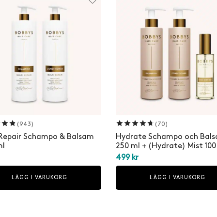
Betygsatt
av 5
Betygsatt
av 5
(943)
(70)
 Repair Schampo & Balsam
Hydrate Schampo och Bal
ml
250 ml + (Hydrate) Mist 100
499
kr
LÄGG I VARUKORG
LÄGG I VARUKORG