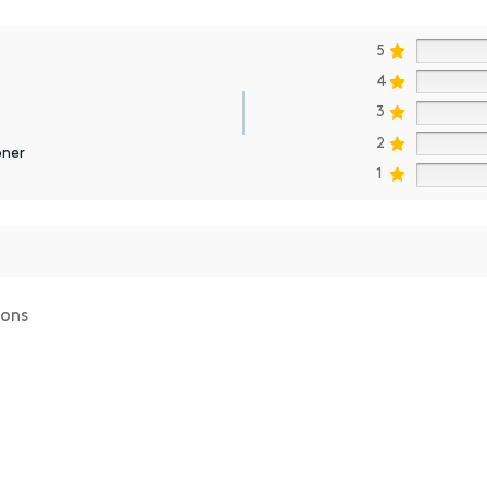
5
4
3
2
oner
1
ions