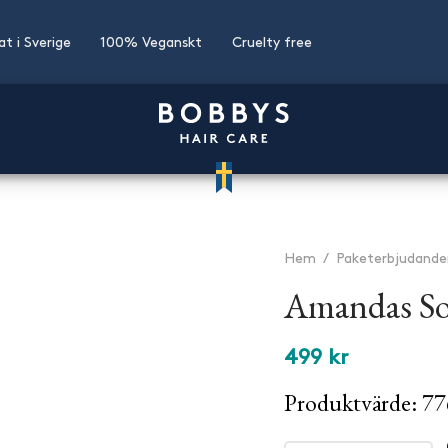
kat i Sverige
100% Veganskt
Cruelty free
Hem
/
Paketerbjudande
Amandas S
499
kr
Produktvärde: 77