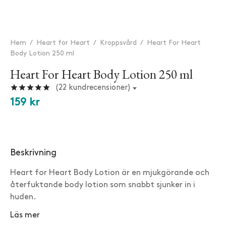
Hem
/
Heart for Heart
/
Kroppsvård
/
Heart For Heart
Body Lotion 250 ml
Heart For Heart Body Lotion 250 ml
Betygsatt
av 5 baserat på
22
kundrecensioner
(
22
kundrecensioner)
159
kr
★
★
★
★
★
"Jätteskön lotion!"
EwaMaria · Verifierad kund
Beskrivning
★
★
★
★
★
"Bra lotion som inte kladdar!!"
Heart for Heart Body Lotion är en mjukgörande och
återfuktande body lotion som snabbt sjunker in i
Jessika · Verifierad kund
huden.
★
★
★
★
★
Läs mer
"Mycket bra lotion. Underbar doft och den känns länge"