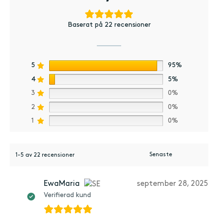
Baserat på 22 recensioner
5
95%
4
5%
3
0%
2
0%
1
0%
1-5 av 22 recensioner
EwaMaria
september 28, 2025
Verifierad kund