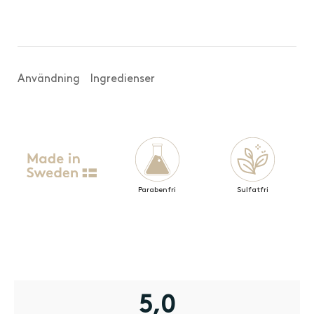
Helene · Verifierad kund
Användning
Ingredienser
Parabenfri
Sulfatfri
5,0