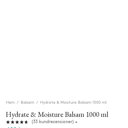
Hem
/
Balsam
/
Hydrate & Moisture Balsam 1000 ml
Hydrate & Moisture Balsam 1000 ml
Betygsatt
av 5 baserat på
33
kundrecensioner
(
33
kundrecensioner)