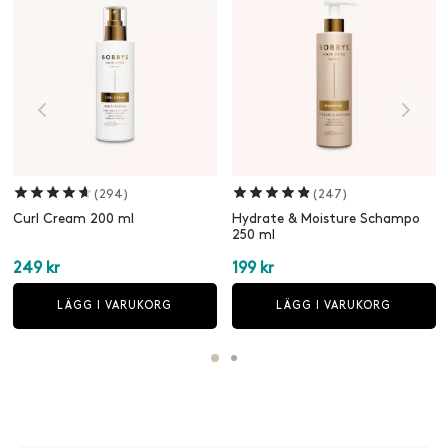
Betygsatt
av 5
Betygsatt
av 5
(294)
(247)
Curl Cream 200 ml
Hydrate & Moisture Schampo
250 ml
249
kr
199
kr
LÄGG I VARUKORG
LÄGG I VARUKORG