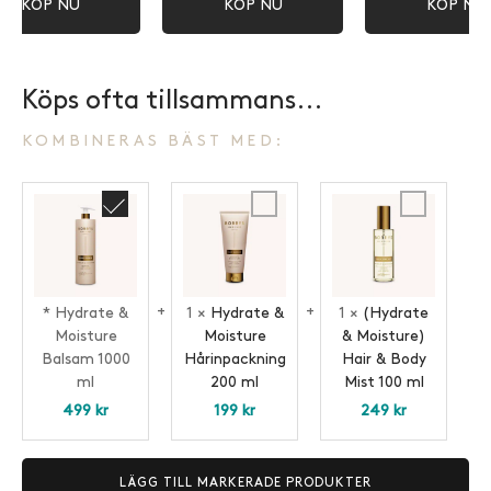
KÖP NU
KÖP NU
KÖP NU
Köps ofta tillsammans...
KOMBINERAS BÄST MED:
Hydrate
Hydrate
(Hydrate
&
&
&
Moisture
Moisture
Moisture)
Balsam
Hårinpackning
Hair
1000
200
&
*
Hydrate &
1
×
Hydrate &
1
×
(Hydrate
ml
ml
Body
Moisture
Moisture
& Moisture)
Mist
Balsam 1000
Hårinpackning
Hair & Body
100
ml
200 ml
Mist 100 ml
ml
499
kr
199
kr
249
kr
LÄGG TILL MARKERADE PRODUKTER