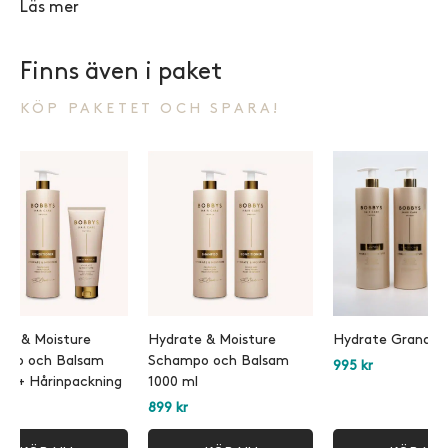
Läs mer
Finns även i paket
KÖP PAKETET OCH SPARA!
te & Moisture
Hydrate & Moisture
Hydrate Grand Ri
mpo och Balsam
Schampo och Balsam
995
kr
ml + Hårinpackning
1000 ml
r
899
kr