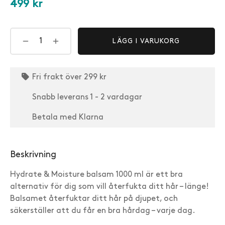
499
kr
★
★
★
★
★
"Underbar soft och håret blir mjukt"
Teresia Jonsson · Verifierad kund
LÄGG I VARUKORG
★
★
★
★
★
"Perfekt för mitt torra hår!"
Fri frakt över 299 kr
Susanne Dahlström · Verifierad kund
Snabb leverans 1 - 2 vardagar
★
★
★
★
★
Betala med Klarna
"Tycker detta balsam är bra för mitt hår"
Charlott K. · Verifierad kund
Beskrivning
Hydrate & Moisture balsam 1000 ml är ett bra
alternativ för dig som vill återfukta ditt hår – länge!
Balsamet återfuktar ditt hår på djupet, och
säkerställer att du får en bra hårdag – varje dag.