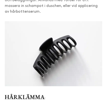
och beläggningar. Används med fördel för att
massera in schampot i duschen, eller vid applicering
av hårbottenserum.
HÅRKLÄMMA
: