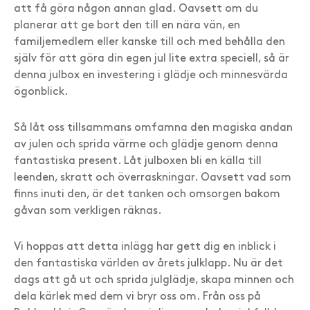
att få göra någon annan glad. Oavsett om du
planerar att ge bort den till en nära vän, en
familjemedlem eller kanske till och med behålla den
själv för att göra din egen jul lite extra speciell, så är
denna julbox en investering i glädje och minnesvärda
ögonblick.
Så låt oss tillsammans omfamna den magiska andan
av julen och sprida värme och glädje genom denna
fantastiska present. Låt julboxen bli en källa till
leenden, skratt och överraskningar. Oavsett vad som
finns inuti den, är det tanken och omsorgen bakom
gåvan som verkligen räknas.
Vi hoppas att detta inlägg har gett dig en inblick i
den fantastiska världen av årets julklapp. Nu är det
dags att gå ut och sprida julglädje, skapa minnen och
dela kärlek med dem vi bryr oss om. Från oss på