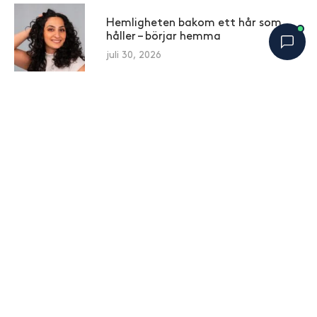
Hemligheten bakom ett hår som
håller – börjar hemma
juli 30, 2026
Därför känns håret fett redan
Bobbys Hårguide
×
B
dagen efter tvätt – och vad du kan
Online nu
göra åt det
juli 28, 2026
7 vanliga misstag som gör håret
torrare än det behöver vara
juli 23, 2026
Anmäl dig till vårt nyhetsbrev för att ta del av