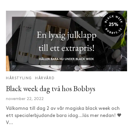
HÅRSTYLING
HÅRVÅRD
Black week dag två hos Bobbys
november 22, 2022
Välkomna till dag 2 av vår magiska black week och
ett specialerbjudande bara idag…läs mer nedan! 🖤
V…