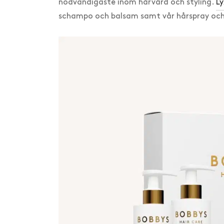
nödvändigaste inom hårvård och styling.
L
schampo och balsam samt vår hårspray oc