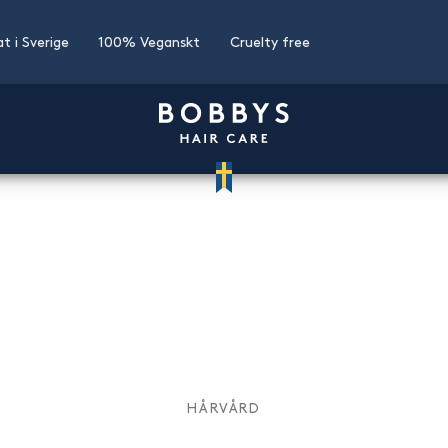
at i Sverige
100% Veganskt
Cruelty free
HÅRVÅRD