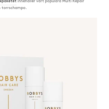
yxpaketet
innehåller vårt populära Multi Repair
h torrschampo.