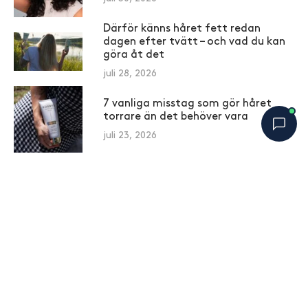
Därför känns håret fett redan
dagen efter tvätt – och vad du kan
göra åt det
juli 28, 2026
7 vanliga misstag som gör håret
torrare än det behöver vara
juli 23, 2026
Bobbys Hårguide
×
B
Online nu
Anmäl dig till vårt nyhetsbrev för att ta del av
nyheter och erbjudanden.