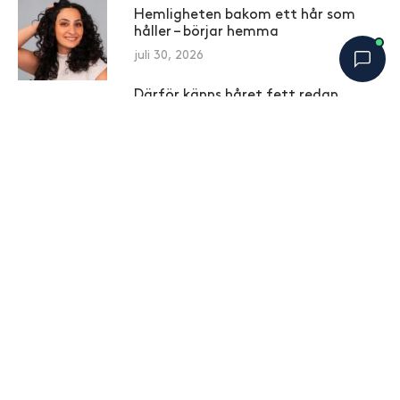
Hemligheten bakom ett hår som
håller – börjar hemma
juli 30, 2026
Därför känns håret fett redan
dagen efter tvätt – och vad du kan
Bobbys Hårguide
×
B
göra åt det
Online nu
juli 28, 2026
7 vanliga misstag som gör håret
torrare än det behöver vara
juli 23, 2026
Därför går håret av – och vad du kan
göra åt det
juli 21, 2026