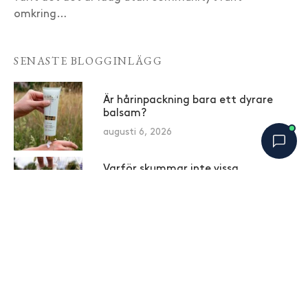
omkring…
SENASTE BLOGGINLÄGG
Är hårinpackning bara ett dyrare
balsam?
augusti 6, 2026
Varför skummar inte vissa
schampon lika mycket – betyder det
Bobbys Hårguide
×
B
att de rengör sämre?
Online nu
augusti 4, 2026
Prideglädje i Takparken
augusti 3, 2026