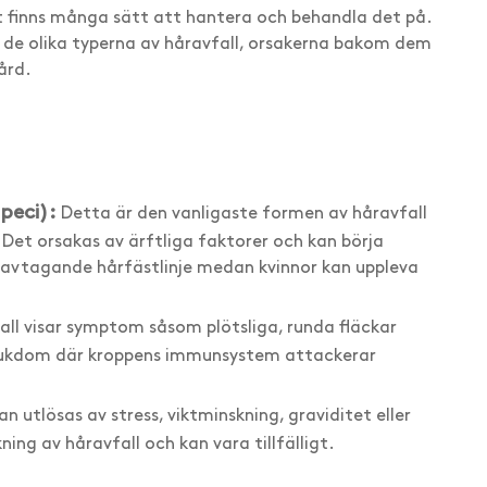
et finns många sätt att hantera och behandla det på.
 de olika typerna av håravfall, orsakerna bakom dem
ård.
peci):
Detta är den vanligaste formen av håravfall
Det orsakas av ärftliga faktorer och kan börja
 avtagande hårfästlinje medan kvinnor kan uppleva
ll visar symptom såsom plötsliga, runda fläckar
jukdom där kroppens immunsystem attackerar
n utlösas av stress, viktminskning, graviditet eller
kning av håravfall och kan vara tillfälligt.