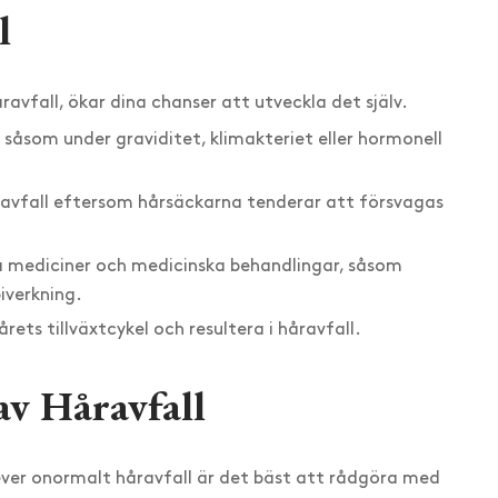
l
vfall, ökar dina chanser att utveckla det själv.
såsom under graviditet, klimakteriet eller hormonell
avfall eftersom hårsäckarna tenderar att försvagas
a mediciner och medicinska behandlingar, såsom
iverkning.
ets tillväxtcykel och resultera i håravfall.
av Håravfall
er onormalt håravfall är det bäst att rådgöra med