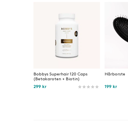
Bobbys Superhair 120 Caps
Hårborste
(Betakaroten + Biotin)
299
kr
199
kr
Betygsatt
210
av 5 baserat på
ku
Lägg i varukorg
Lägg i var