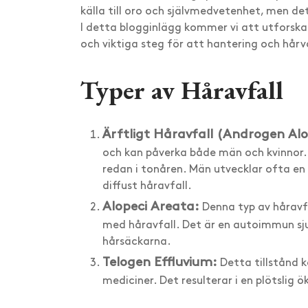
källa till oro och självmedvetenhet, men d
I detta blogginlägg kommer vi att utforska
och viktiga steg för att hantering och hårv
Typer av Håravfall
Ärftligt Håravfall (Androgen Alo
och kan påverka både män och kvinnor. 
redan i tonåren. Män utvecklar ofta en
diffust håravfall.
Alopeci Areata:
Denna typ av håravfa
med håravfall. Det är en autoimmun s
hårsäckarna.
Telogen Effluvium:
Detta tillstånd ka
mediciner. Det resulterar i en plötslig ö