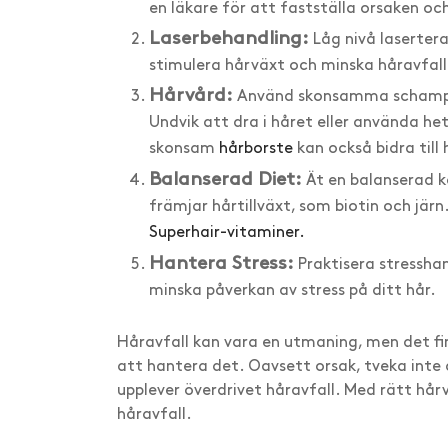
en läkare för att fastställa orsaken oc
Laserbehandling:
Låg nivå laserterap
stimulera hårväxt och minska håravfall
Hårvård:
Använd skonsamma schampon
Undvik att dra i håret eller använda he
skonsam
hårborste
kan också bidra till
Balanserad Diet:
Ät en balanserad k
främjar hårtillväxt, som biotin och jä
Superhair-vitaminer.
Hantera Stress:
Praktisera stressha
minska påverkan av stress på ditt hår.
Håravfall kan vara en utmaning, men det fi
att hantera det. Oavsett orsak, tveka inte 
upplever överdrivet håravfall. Med rätt hår
håravfall.