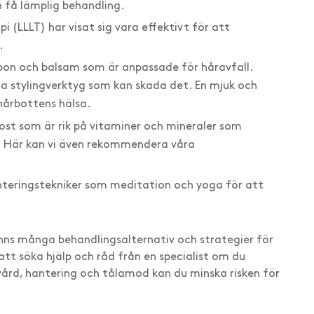
h få lämplig behandling.
i (LLLT) har visat sig vara effektivt för att
.
 och balsam som är anpassade för håravfall.
ta stylingverktyg som kan skada det. En mjuk och
 hårbottens hälsa.
ost som är rik på vitaminer och mineraler som
rn. Här kan vi även rekommendera våra
nteringstekniker som meditation och yoga för att
nns många behandlingsalternativ och strategier för
att söka hjälp och råd från en specialist om du
vård, hantering och tålamod kan du minska risken för