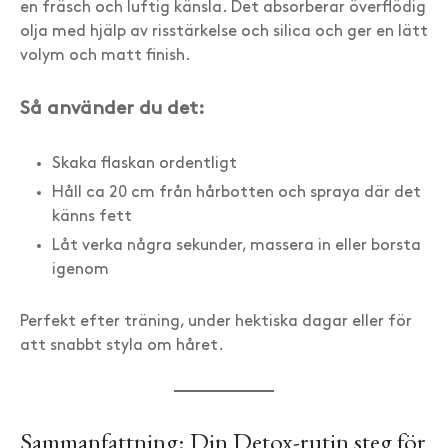
en fräsch och luftig känsla. Det absorberar överflödig
olja med hjälp av risstärkelse och silica och ger en lätt
volym och matt finish.
Så använder du det:
Skaka flaskan ordentligt
Håll ca 20 cm från hårbotten och spraya där det
känns fett
Låt verka några sekunder, massera in eller borsta
igenom
Perfekt efter träning, under hektiska dagar eller för
att snabbt styla om håret.
Sammanfattning: Din Detox-rutin steg för