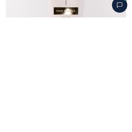
Bobbys Hårguide
×
B
Online nu
HÅRVÅRD
Multi Repair Hair Masque —
näringsbomben som gör underverk för
ditt hår
januari 13, 2026
Äntligen är den tillbaka i lager igen! Vår Multi Repair