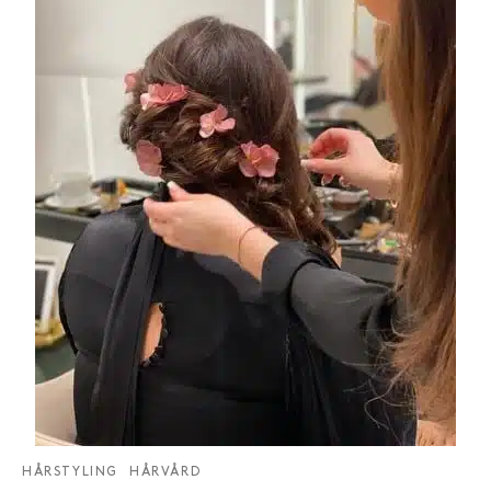
HÅRSTYLING
HÅRVÅRD