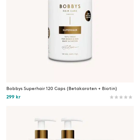
Bobbys Superhair 120 Caps (Betakaroten + Biotin)
299
kr
Betygsatt
211
av 5 
Lägg i varukorg