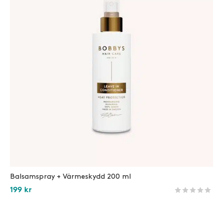
Balsamspray + Värmeskydd 200 ml
199
kr
Betygsatt
1346
av 5 
Läs mer