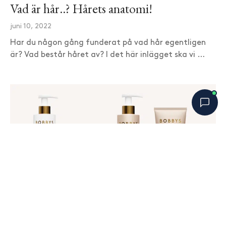
Vad är hår..? Hårets anatomi!
juni 10, 2022
Har du någon gång funderat på vad hår egentligen
är? Vad består håret av? I det här inlägget ska vi …
Bobbys Hårguide
×
B
Online nu
HÅRVÅRD