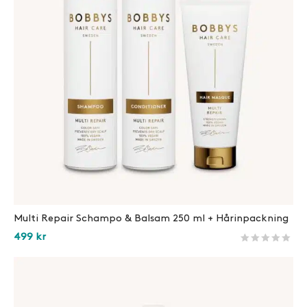
Multi Repair Schampo & Balsam 250 ml + Hårinpackning
499
kr
Betygsatt
360
av 5 
Lägg i varukorg