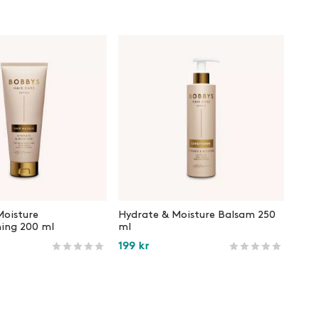
Moisture
Hydrate & Moisture Balsam 250
ing 200 ml
ml
199
kr
ndrecensioner
Betygsatt
234
av 5 baserat på
kundrecensioner
Betygsatt
173
av 5 base
ukorg
Lägg i varukorg