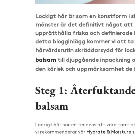
Lockigt hår är som en konstform i s
mönster är det definitivt något att 
upprätthålla friska och definierade l
detta blogginlägg kommer vi att t
hårvårdsrutin skräddarsydd för loc
balsam
till djupgående inpackning o
den kärlek och uppmärksamhet de f
Steg 1: Återfuktand
balsam
Lockigt hår har en tendens att vara torrt o
vi rekommenderar vår
Hydrate & Moisture s