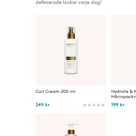
definierade lockar varje dag!
Curl Cream 200 ml
Hydrate & 
Hårinpackn
249
kr
199
kr
Betygsatt
293
av 5 baserat på
ku
Lägg i varukorg
Lägg i var