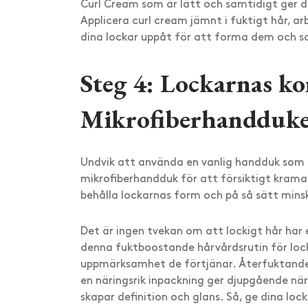
Curl Cream som är lätt och samtidigt ger di
Applicera curl cream jämnt i fuktigt hår, ar
dina lockar uppåt för att forma dem och sa
Steg 4: Lockarnas k
Mikrofiberhandduk
Undvik att använda en vanlig handduk som ka
mikrofiberhandduk för att försiktigt krama b
behålla lockarnas form och på så sätt minsk
Det är ingen tvekan om att lockigt hår har 
denna fuktboostande hårvårdsrutin för lock
uppmärksamhet de förtjänar. Återfuktand
en näringsrik inpackning ger djupgående när
skapar definition och glans. Så, ge dina lock