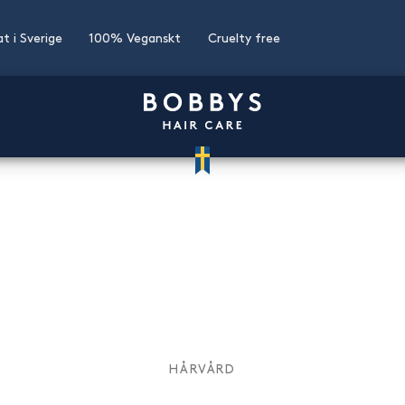
at i Sverige
100% Veganskt
Cruelty free
HÅRVÅRD