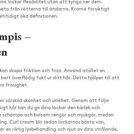
na lockar flexibilitet utan att tynga ner dem.
beta från rötterna till ändarna. Krama försiktigt
mtidigt öka definitionen.
ompis –
en
n skapa friktion och frizz. Använd istället en
ort överflödig fukt ur ditt hår. Detta hjälper till att
a frissighet.
en särskild skönhet och unikhet. Genom att följa
igt hår kan du ge dina lockar den kärlek och
e schampo och balsam rengör och mjukgör, medan
ing. Curl cream blir sedan lockarnas bästa vän,
ar en riktig lyxbehandling och njut av dina strålande,