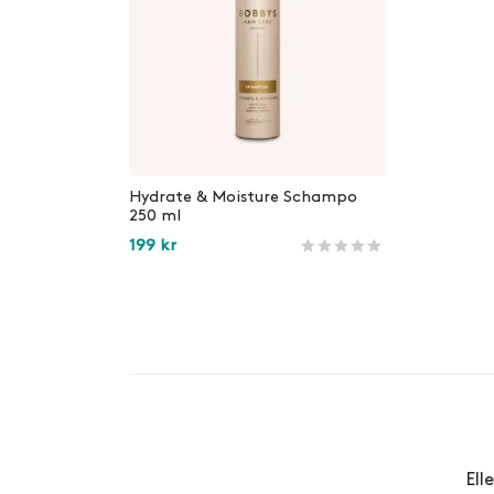
Hydrate & Moisture Schampo
250 ml
199
kr
Betygsatt
247
av 5 baserat på
ku
Lägg i varukorg
Ell