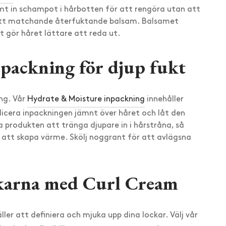
mt in schampot i hårbotten för att rengöra utan att
 ett matchande återfuktande balsam. Balsamet
ätt gör håret lättare att reda ut.
npackning för djup fukt
ing. Vår
Hydrate & Moisture inpackning
innehåller
licera inpackningen jämnt över håret och låt den
a produkten att tränga djupare in i hårstråna, så
 att skapa värme. Skölj noggrant för att avlägsna
ockarna med Curl Cream
ler att definiera och mjuka upp dina lockar. Välj vår