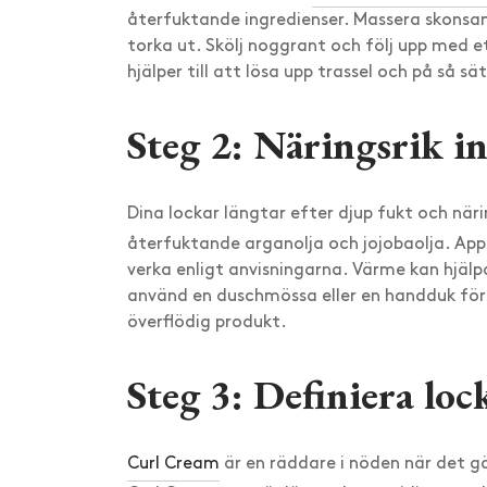
återfuktande ingredienser. Massera skonsa
torka ut. Skölj noggrant och följ upp med
hjälper till att lösa upp trassel och på så s
Steg 2: Näringsrik i
Dina lockar längtar efter djup fukt och när
återfuktande arganolja och jojobaolja. App
verka enligt anvisningarna. Värme kan hjälp
använd en duschmössa eller en handduk för
överflödig produkt.
Steg 3: Definiera l
Curl Cream
är en räddare i nöden när det gäl