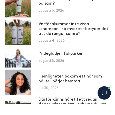
balsam?
augusti 6, 2026
Varför skummar inte vissa
schampon lika mycket – betyder det
att de rengör sämre?
augusti 4, 2026
Prideglädje i Takparken
augusti 3, 2026
Hemligheten bakom ett hår som
håller – börjar hemma
juli 30, 2026
Därför känns håret fett redan
dagen efter tvätt – och vad du kan
göra åt det
Bobbys Hårguide
×
B