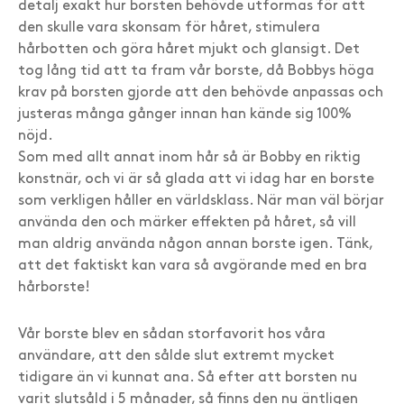
detalj exakt hur borsten behövde utformas för att
den skulle vara skonsam för håret, stimulera
hårbotten och göra håret mjukt och glansigt. Det
tog lång tid att ta fram vår borste, då Bobbys höga
krav på borsten gjorde att den behövde anpassas och
justeras många gånger innan han kände sig 100%
nöjd.
Som med allt annat inom hår så är Bobby en riktig
konstnär, och vi är så glada att vi idag har en borste
som verkligen håller en världsklass. När man väl börjar
använda den och märker effekten på håret, så vill
man aldrig använda någon annan borste igen. Tänk,
att det faktiskt kan vara så avgörande med en bra
hårborste!
Vår borste blev en sådan storfavorit hos våra
användare, att den sålde slut extremt mycket
tidigare än vi kunnat ana. Så efter att borsten nu
varit slutsåld i 5 månader, så finns den nu äntligen