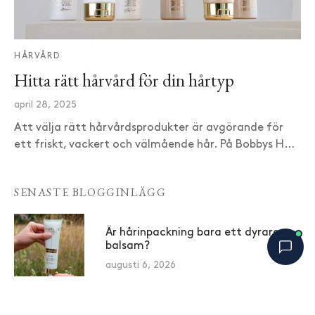
HÅRVÅRD
Hitta rätt hårvård för din hårtyp
april 28, 2025
Att välja rätt hårvårdsprodukter är avgörande för
ett friskt, vackert och välmående hår. På Bobbys H…
SENASTE BLOGGINLÄGG
Är hårinpackning bara ett dyrare
balsam?
augusti 6, 2026
Bobbys Hårguide
×
B
Varför skummar inte vissa
Online nu