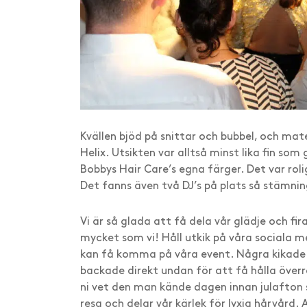
Kvällen bjöd på snittar och bubbel, och mat
Helix. Utsikten var alltså minst lika fin so
Bobbys Hair Care’s egna färger. Det var roli
Det fanns även två DJ’s på plats så stämni
Vi är så glada att få dela vår glädje och f
mycket som vi! Håll utkik på våra sociala me
kan få komma på våra event. Några kikade i 
backade direkt undan för att få hålla överra
ni vet den man kände dagen innan julafton 
resa och delar vår kärlek för lyxig hårvård. Al