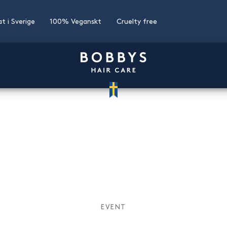
at i Sverige
100% Veganskt
Cruelty free
EVENT