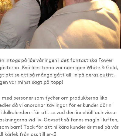
en intogs på 16e våningen i det fantastiska Tower
m gästerna! Kvällens tema var nämligen White & Gold,
gt att se att så många gått all-in på deras outfit.
ngen var minst sagt på topp!
ira med personer som tycker om produkterna lika
dier då vi anordnar tävlingar för er kunder där ni
Julkalendern för att se vad den innehöll och vissa
skningarna vid liv. Oavsett så fanns magin i luften,
som barn! Tack för att ni kära kunder är med på vår
l kärlek från oss till er<3