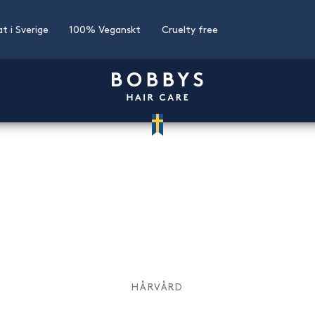
at i Sverige
100% Veganskt
Cruelty free
HÅRVÅRD