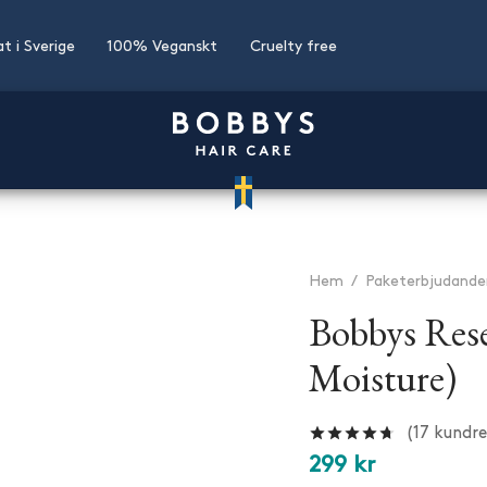
at i Sverige
100% Veganskt
Cruelty free
Hem
/
Paketerbjudande
Bobbys Rese
Moisture)
Betygsatt
av
(
17
kundre
299
kr
★
★
★
★
★