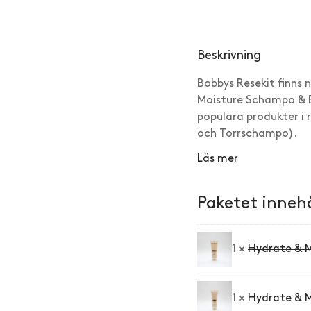
"Alltid lika nöjd"
Karin Lindgren · Verifierad 
Beskrivning
★
★
★
★
★
"Alla produkter är toppe
Bobbys Resekit finns
Moisture Schampo & B
Catarina · Verifierad kund
populära produkter i
och Torrschampo).
★
★
★
★
★
"Kanonbra"
Läs mer
Anonym · Verifierad kund
Paketet innehå
1 ×
Hydrate & 
1 ×
Hydrate & M