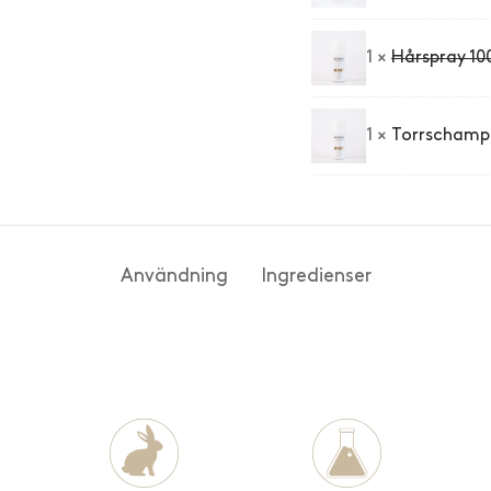
1 ×
Hårspray 10
1 ×
Torrschamp
Användning
Ingredienser