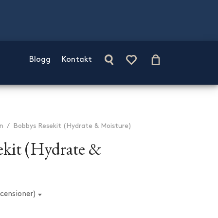
Blogg
Kontakt
n
/
Bobbys Resekit (Hydrate & Moisture)
kit (Hydrate &
 5 baserat på
17
kundrecensioner
censioner)