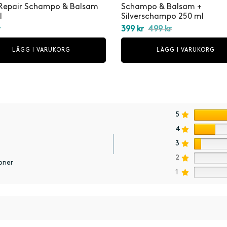
 Repair Schampo & Balsam
Schampo & Balsam +
l
Silverschampo 250 ml
Det
Det
r
399
kr
499
kr
ursprungliga
nuvarande
LÄGG I VARUKORG
LÄGG I VARUKORG
priset var:
priset är:
499 kr.
399 kr.
5
4
3
2
oner
1