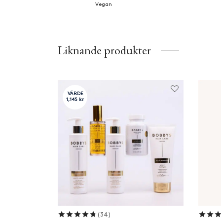
Vegan
Liknande produkter
VÄRDE
1,145 kr
Betygsatt
av 5
(34)