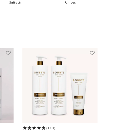
Sulfatfri
Unisex
Betygsatt
av 5
(170)