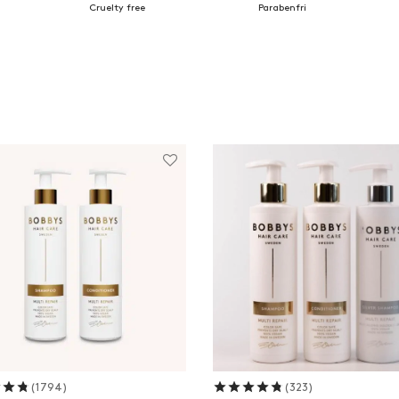
Cruelty free
Parabenfri
Betygsatt
av 5
Betygsatt
av 5
(1794)
(323)