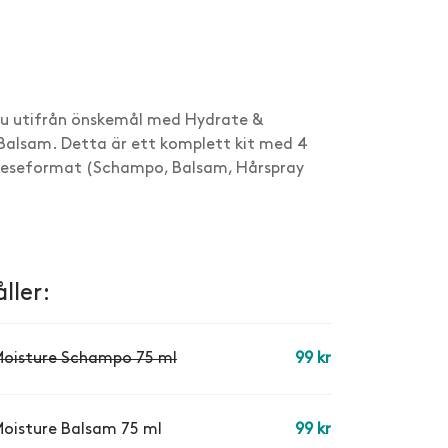
kund
n!"
 nu utifrån önskemål med Hydrate &
alsam. Detta är ett komplett kit med 4
 reseformat (Schampo, Balsam, Hårspray
ller:
Moisture Schampo 75 ml
99
kr
oisture Balsam 75 ml
99
kr