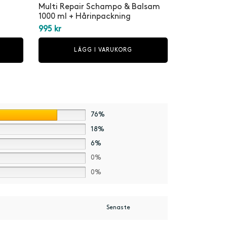
Multi Repair Schampo & Balsam
1000 ml + Hårinpackning
995
kr
LÄGG I VARUKORG
76%
18%
6%
0%
0%