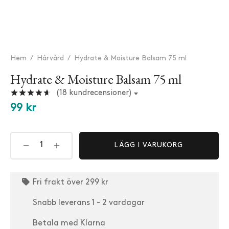
Hem
/
Hårvård
/
Hydrate & Moisture Balsam 75 ml
Hydrate & Moisture Balsam 75 ml
Betygsatt
av 5 baserat på
18
kundrecensioner
(
18
kundrecensioner)
99
kr
★
★
★
★
★
"Super bra"
Eva E. · Verifierad kund
LÄGG I VARUKORG
★
★
★
★
★
"Håret blev glansigt o ser inte frissigt ut."
Fri frakt över 299 kr
Kristina Nordberg · Verifierad kund
Snabb leverans 1 - 2 vardagar
★
★
★
★
★
Betala med Klarna
"Fantastiskt balsam för mitt torra hår!"