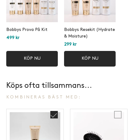
Bobbys Prova På Kit
Bobbys Resekit (Hydrate
& Moisture)
499
kr
299
kr
KÖP NU
KÖP NU
Köps ofta tillsammans...
KOMBINERAS BÄST MED:
Hydrate
Hårborste
&
Mini
Moisture
Balsam