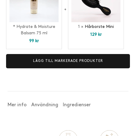
75
ml
*
Hydrate & Moisture
1
×
Hårborste Mini
Balsam 75 ml
129
kr
99
kr
LÄGG TILL MARKERADE PRODUKTER
Mer info
Användning
Ingredienser