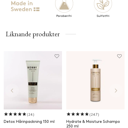
Parabenfri
Sulfatfri
Liknande produkter
Betygsatt
av 5
Betygsatt
av 5
(24)
(247)
Detox Hårinpackning 150 ml
Hydrate & Moisture Schampo
250 ml