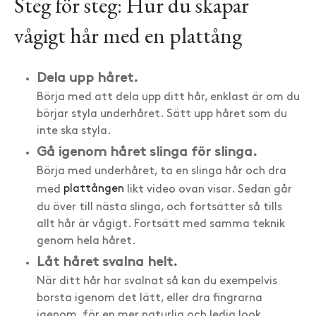
Steg för steg: Hur du skapar
vågigt hår med en plattång
Dela upp håret.
Börja med att dela upp ditt hår, enklast är om du
börjar styla underhåret. Sätt upp håret som du
inte ska styla.
Gå igenom håret slinga för slinga.
Börja med underhåret, ta en slinga hår och dra
med
plattången
likt video ovan visar. Sedan går
du över till nästa slinga, och fortsätter så tills
allt hår är vågigt. Fortsätt med samma teknik
genom hela håret.
Låt håret svalna helt.
När ditt hår har svalnat så kan du exempelvis
borsta igenom det lätt, eller dra fingrarna
igenom, för en mer naturlig och ledig look.