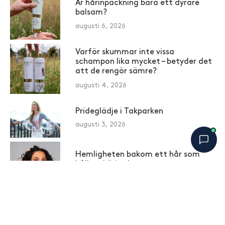
Är hårinpackning bara ett dyrare
balsam?
augusti 6, 2026
Varför skummar inte vissa
schampon lika mycket – betyder det
att de rengör sämre?
augusti 4, 2026
Prideglädje i Takparken
augusti 3, 2026
Hemligheten bakom ett hår som
håller – börjar hemma
Bobbys Hårguide
×
B
juli 30, 2026
Online nu
Därför känns håret fett redan
dagen efter tvätt – och vad du kan
göra åt det