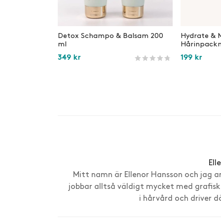
Detox Schampo & Balsam 200
Hydrate & 
ml
Hårinpackn
349
kr
199
kr
Betygsatt
269
av 5 baserat på
ku
Lägg i varukorg
Lägg i var
Ell
Mitt namn är Ellenor Hansson och jag a
jobbar alltså väldigt mycket med grafisk
i hårvård och driver 