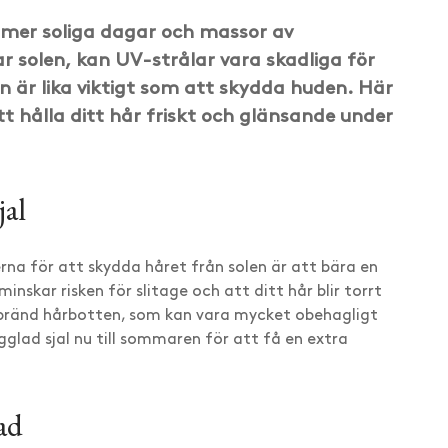
er soliga dagar och massor av
r solen, kan UV-strålar vara skadliga för
n är lika viktigt som att skydda huden. Här
tt hålla ditt hår friskt och glänsande under
jal
rna för att skydda håret från solen är att bära en
nskar risken för slitage och att ditt hår blir torrt
lbränd hårbotten, som kan vara mycket obehagligt
rgglad sjal nu till sommaren för att få en extra
ad