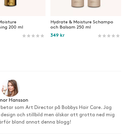
Moisture
Hydrate & Moisture Schampo
ing 200 ml
och Balsam 250 ml
349
kr
ndrecensioner
Betygsatt
233
av 5 baserat på
kundrecensioner
Betygsatt
1259
av 5 base
ukorg
Lägg i varukorg
enor Hansson
rbetar som Art Director på Bobbys Hair Care. Jag
 design och stillbild men älskar att grotta ned mig
därför bland annat denna blogg!