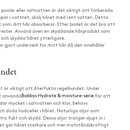
pooler eller saltvatten är det viktigt att förbereda
par i vattnet, skölj håret med rent vatten. Detta
t som ditt hår absorberar. Efter badet är det bra att
la rester. Använd även en skyddande hårprodukt som
 och skydda håret ytterligare.
ar gjort underverk för mitt hår då den innehåller
undet
et är viktigt att återfukta regelbundet. Under
t använda
Bobbys Hydrate & moisture-serie
för att
dar mycket i saltvatten och klor, behövs
h döda hudceller i håret. Naturliga oljor som
ra fukt och skydd. Dessa oljor tränger djupt in i
ilket gör håret starkare och mer motståndskraftigt