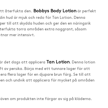
Bobbys Body Lotion
att återfukta den.
är perfekt
t din hud är mjuk och redo för Tan Lotion. Denna
lper till att skydda huden och ger den en näringsrik
 Återfukta torra områden extra noggrant, såsom
tnar mer intensivt.
Tan Lotion
är det dags att applicera
. Denna lotion
ft av persika. Börja med ett tunnare lager för att
era flera lager för en djupare brun färg. Se till att
pen och undvik att applicera för mycket på områden
, även om produkten inte färgar av sig på kläderna.