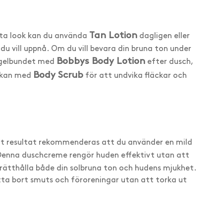
Tan Lotion
ssta look kan du använda
dagligen eller
u vill uppnå. Om du vill bevara din bruna ton under
Bobbys Body Lotion
regelbundet med
efter dusch,
Body Scrub
eckan med
för att undvika fläckar och
itt resultat rekommenderas att du använder en mild
Denna duschcreme rengör huden effektivt utan att
pprätthålla både din solbruna ton och hudens mjukhet.
ta bort smuts och föroreningar utan att torka ut