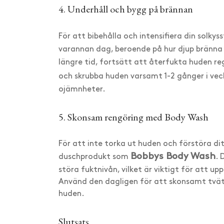
4. Underhåll och bygg på brännan
För att bibehålla och intensifiera din solky
varannan dag, beroende på hur djup bränna d
längre tid, fortsätt att återfukta huden 
och skrubba huden varsamt 1-2 gånger i v
ojämnheter.
5. Skonsam rengöring med Body Wash
För att inte torka ut huden och förstöra d
Bobbys Body Wash
duschprodukt som
. 
störa fuktnivån, vilket är viktigt för att u
Använd den dagligen för att skonsamt tvät
huden.
Slutsats