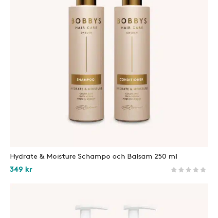
Hydrate & Moisture Schampo och Balsam 250 ml
349
kr
Betygsatt
1260
av 5 
Lägg i varukorg