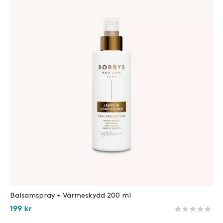
Balsamspray + Värmeskydd 200 ml
199
kr
Betygsatt
1345
av 5 
Läs mer