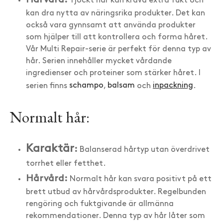
Hårvård:
Tjockt hår kan kräva extra fukt och
kan dra nytta av näringsrika produkter. Det kan
också vara gynnsamt att använda produkter
som hjälper till att kontrollera och forma håret.
Vår Multi Repair-serie är perfekt för denna typ av
hår. Serien innehåller mycket vårdande
ingredienser och proteiner som stärker håret. I
serien finns
schampo
,
balsam
och
inpackning
.
Normalt hår:
Karaktär
:
Balanserad hårtyp utan överdrivet
torrhet eller fetthet.
Hårvård:
Normalt hår kan svara positivt på ett
brett utbud av hårvårdsprodukter. Regelbunden
rengöring och fuktgivande är allmänna
rekommendationer. Denna typ av hår låter som