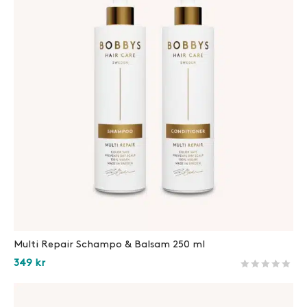
Multi Repair Schampo & Balsam 250 ml
349
kr
Betygsatt
1794
av 5 
Lägg i varukorg