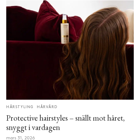
HÅRSTYLING
HÅRVÅRD
Protective hairstyles – snällt mot håret,
snyggt i vardagen
mars 31, 2026