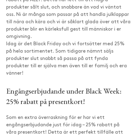
rabatt på ALLT. Detta har lett till att några
produkter sålt slut, och snabbare än vad vi väntat
oss. Ni är många som passar på att handla julklappar
till nära och kära och vi är såklart glada över att våra
produkter blir en kärleksfull gest till människor i er
omgivning.
Idag är det Black Friday och vi fortsätter med 25%
på hela sortimentet. Som tidigare nämnt säljs
produkter slut snabbt så passa på att fynda
produkter till er själva men även till er familj och era
vänner!
Engångserbjudande under Black Week:
25% rabatt på presentkort!
Som en extra överraskning för er har vi ett
engångserbjudande just för idag – 25% rabatt på
våra presentkort! Detta är ett perfekt tillfälle att