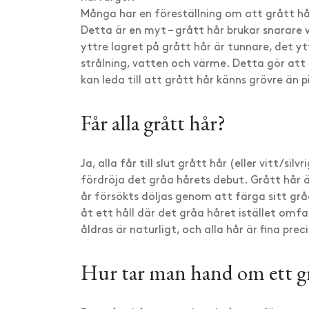
Många har en föreställning om att grått hå
Detta är en myt – grått hår brukar snarare 
yttre lagret på grått hår är tunnare, det yt
strålning, vatten och värme. Detta gör att e
kan leda till att grått hår känns grövre än 
Får alla grått hår?
Ja, alla får till slut grått hår (eller vitt/sil
fördröja det gråa hårets debut. Grått hår ä
år försökts döljas genom att färga sitt grå
åt ett håll där det gråa håret istället omfa
åldras är naturligt, och alla hår är fina prec
Hur tar man hand om ett gr