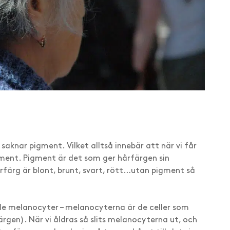
 saknar pigment. Vilket alltså innebär att när vi får
gment. Pigment är det som ger hårfärgen sin
rfärg är blont, brunt, svart, rött…utan pigment så
ade melanocyter – melanocyterna är de celler som
rgen). När vi åldras så slits melanocyterna ut, och