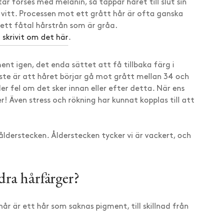
ar förses med melanin, så tappar håret till slut sin
ler vitt. Processen mot ett grått hår är ofta ganska
 ett fåtal hårstrån som är gråa.
 skrivit om det här
.
ment igen, det enda sättet att få tillbaka färg i
aste är att håret börjar gå mot grått mellan 34 och
ler fel om det sker innan eller efter detta. När ens
ner! Även stress och rökning har kunnat kopplas till att
 ålderstecken. Ålderstecken tycker vi är vackert, och
ndra hårfärger?
hår är ett hår som saknas pigment, till skillnad från