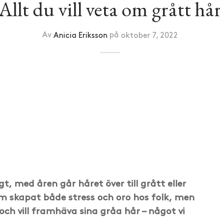
Allt du vill veta om grått hå
Av
Anicia Eriksson
på
oktober 7, 2022
t, med åren går håret över till grått eller
som skapat både stress och oro hos folk, men
ch vill framhäva sina gråa hår – något vi