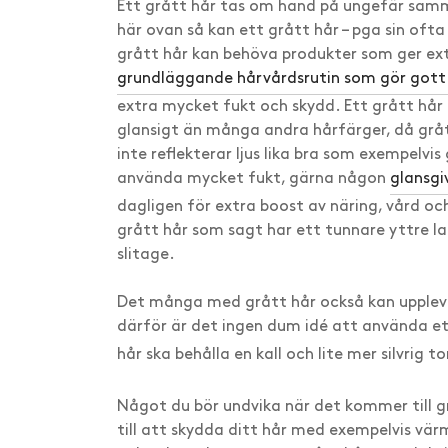
Ett grått hår tas om hand på ungefär sam
här ovan så kan ett grått hår – pga sin ofta 
grått hår kan behöva produkter som ger ext
grundläggande hårvårdsrutin som gör gott 
extra mycket fukt och skydd. Ett grått hår
glansigt än många andra hårfärger, då grått
inte reflekterar ljus lika bra som exempelvi
använda mycket fukt, gärna någon
glansgi
dagligen för extra boost av näring, vård oc
grått hår som sagt har ett tunnare yttre l
slitage.
Det många med grått hår också kan uppleva, 
därför är det ingen dum idé att använda e
hår ska behålla en kall och lite mer silvrig to
Något du bör undvika när det kommer till gr
till att skydda ditt hår med exempelvis vä