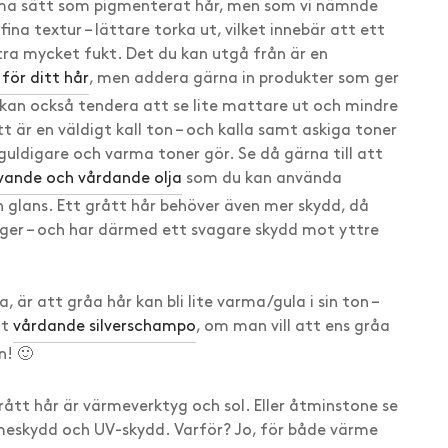
ma sätt som pigmenterat hår, men som vi nämnde
fina textur – lättare torka ut, vilket innebär att ett
ra mycket fukt. Det du kan utgå från är en
för ditt hår
, men addera gärna in produkter som ger
 kan också tendera att se lite mattare ut och mindre
 är en väldigt kall ton – och kalla samt askiga toner
s guldigare och varma toner gör. Se då gärna till att
vande och vårdande olja
som du kan använda
h glans. Ett grått hår behöver även mer skydd, då
ager – och har därmed ett svagare skydd mot yttre
är att gråa hår kan bli lite varma/gula i sin ton –
tt
vårdande silverschampo
, om man vill att ens gråa
n! 🙂
ått hår är värmeverktyg och sol. Eller åtminstone se
rmeskydd och UV-skydd. Varför? Jo, för både värme