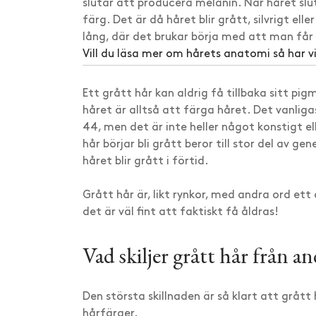
slutar att producera melanin. När håret slut
färg. Det är då håret blir grått, silvrigt el
lång, där det brukar börja med att man får
Vill du läsa mer om hårets anatomi så har vi
Ett grått hår kan aldrig få tillbaka sitt pig
håret är alltså att färga håret. Det vanlig
44, men det är inte heller något konstigt el
hår börjar bli grått beror till stor del av ge
håret blir grått i förtid.
Grått hår är, likt rynkor, med andra ord ett
det är väl fint att faktiskt få åldras!
Vad skiljer grått hår från a
Den största skillnaden är så klart att grått 
hårfärger.