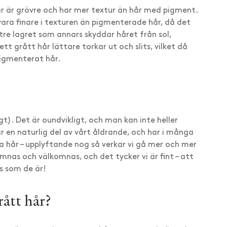
r är grövre och har mer textur än hår med pigment.
vara finare i texturen än pigmenterade hår, då det
tre lagret som annars skyddar håret från sol,
tt grått hår lättare torkar ut och slits, vilket då
pigmenterat hår.
vrigt). Det är oundvikligt, och man kan inte heller
r en naturlig del av vårt åldrande, och har i många
a hår – upplyftande nog så verkar vi gå mer och mer
mnas och välkomnas, och det tycker vi är fint – att
is som de är!
ått hår?