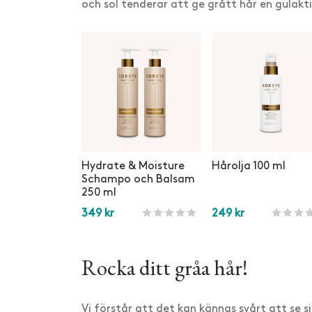
och sol tenderar att ge grått hår en gulakt
Hydrate & Moisture
Hårolja 100 ml
Schampo och Balsam
250 ml
349
kr
249
kr
Betygsatt
1260
av 5 baserat på
kundrecensio
Betygsat
537
Lägg i varukorg
Lägg i varukorg
Rocka ditt gråa hår!
Vi förstår att det kan kännas svårt att se sig