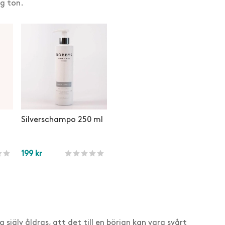
ig ton.
Silverschampo 250 ml
199
kr
ner
t
av 5 baserat på
kundrecensioner
Betygsatt
563
av 5 baserat på
kundrecensioner
Lägg i varukorg
 själv åldras, att det till en början kan vara svårt