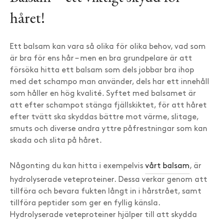
håret!
Ett balsam kan vara så olika för olika behov, vad som
är bra för ens hår – men en bra grundpelare är att
försöka hitta ett balsam som dels jobbar bra ihop
med det schampo man använder, dels har ett innehåll
som håller en hög kvalité. Syftet med balsamet är
att efter schampot stänga fjällskiktet, för att håret
efter tvätt ska skyddas bättre mot värme, slitage,
smuts och diverse andra yttre påfrestningar som kan
skada och slita på håret.
Någonting du kan hitta i exempelvis
vårt balsam
, är
hydrolyserade veteproteiner. Dessa verkar genom att
tillföra och bevara fukten långt in i hårstrået, samt
tillföra peptider som ger en fyllig känsla.
Hydrolyserade veteproteiner hjälper till att skydda