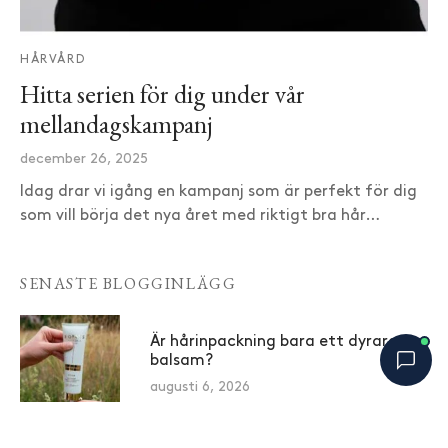
HÅRVÅRD
Hitta serien för dig under vår
mellandagskampanj
december 26, 2025
Idag drar vi igång en kampanj som är perfekt för dig
som vill börja det nya året med riktigt bra hår…
SENASTE BLOGGINLÄGG
Är hårinpackning bara ett dyrare
balsam?
augusti 6, 2026
Bobbys Hårguide
×
B
Varför skummar inte vissa
Online nu