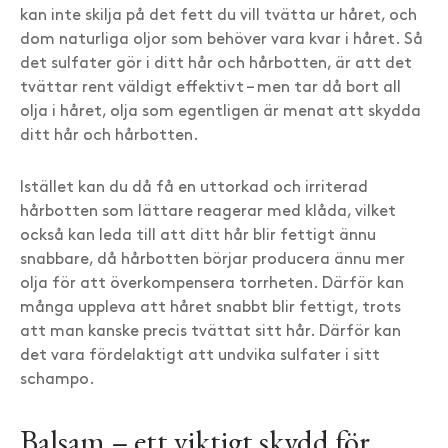
kan inte skilja på det fett du vill tvätta ur håret, och
dom naturliga oljor som behöver vara kvar i håret. Så
det sulfater gör i ditt hår och hårbotten, är att det
tvättar rent väldigt effektivt – men tar då bort all
olja i håret, olja som egentligen är menat att skydda
ditt hår och hårbotten.
Istället kan du då få en uttorkad och irriterad
hårbotten som lättare reagerar med klåda, vilket
också kan leda till att ditt hår blir fettigt ännu
snabbare, då hårbotten börjar producera ännu mer
olja för att överkompensera torrheten. Därför kan
många uppleva att håret snabbt blir fettigt, trots
att man kanske precis tvättat sitt hår. Därför kan
det vara fördelaktigt att undvika sulfater i sitt
schampo.
Balsam – ett viktigt skydd för