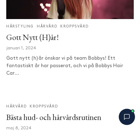
HÅRSTYLING
HÅRVÅRD
KROPPSVÅRD
Gott Nytt (H)år!
januari 1, 2024
Gott nytt (h)år önskar vi på team Bobbys! Ett
fantastiskt år har passerat, och vi på Bobbys Hair
Car…
HÅRVÅRD
KROPPSVÅRD
Bästa hud- och hårvårdsrutinen
maj 8, 2024
Bobbys Hårguide
I dagens värld är vi överöst med information om den