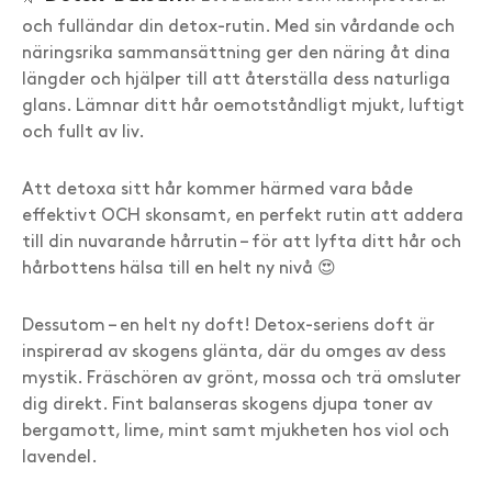
och fulländar din detox-rutin. Med sin vårdande och
näringsrika sammansättning ger den näring åt dina
längder och hjälper till att återställa dess naturliga
glans. Lämnar ditt hår oemotståndligt mjukt, luftigt
och fullt av liv.
Att detoxa sitt hår kommer härmed vara både
effektivt OCH skonsamt, en perfekt rutin att addera
till din nuvarande hårrutin – för att lyfta ditt hår och
hårbottens hälsa till en helt ny nivå 😍
Dessutom – en helt ny doft! Detox-seriens doft är
inspirerad av skogens glänta, där du omges av dess
mystik. Fräschören av grönt, mossa och trä omsluter
dig direkt. Fint balanseras skogens djupa toner av
bergamott, lime, mint samt mjukheten hos viol och
lavendel.