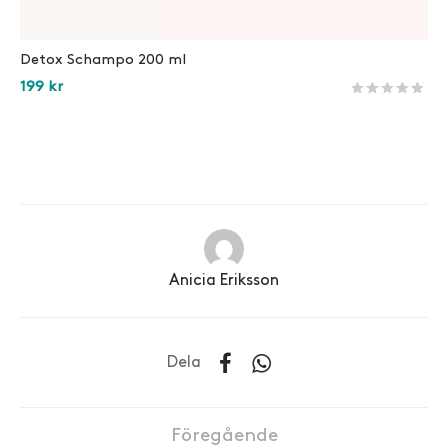
Detox Schampo 200 ml
199
kr
Betygsatt
75
av 5 
Lägg i varukorg
Anicia Eriksson
Dela
Föregående