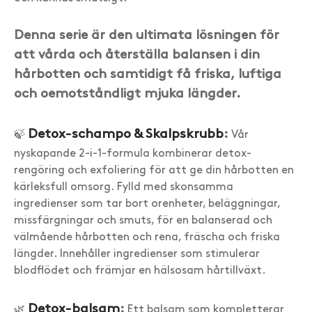
Denna serie är den ultimata lösningen för
att vårda och återställa balansen i din
hårbotten och samtidigt få friska, luftiga
och oemotståndligt mjuka längder.
Detox-schampo & Skalpskrubb
:
🍃
Vår
nyskapande 2-i-1-formula kombinerar detox-
rengöring och exfoliering för att ge din hårbotten en
kärleksfull omsorg. Fylld med skonsamma
ingredienser som tar bort orenheter, beläggningar,
missfärgningar och smuts, för en balanserad och
välmående hårbotten och rena, fräscha och friska
längder. Innehåller ingredienser som stimulerar
blodflödet och främjar en hälsosam hårtillväxt.
Detox-balsam
:
🌿
Ett balsam som kompletterar