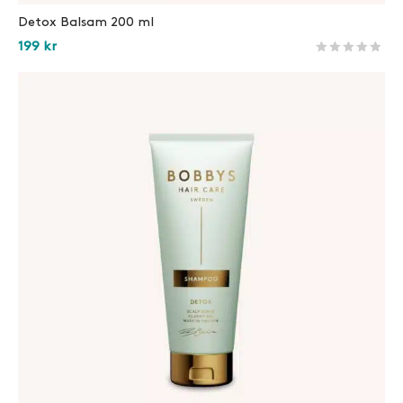
Detox Balsam 200 ml
199
kr
Betygsatt
28
av 5 
Lägg i varukorg