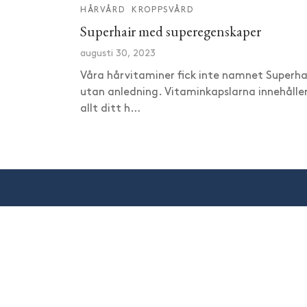
HÅRVÅRD
KROPPSVÅRD
Superhair med superegenskaper
augusti 30, 2023
Våra hårvitaminer fick inte namnet Superha
utan anledning. Vitaminkapslarna innehålle
allt ditt h…
Anmäl dig 