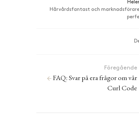
Hele
Hårvårdsfantast och marknadsförare p
perf
D
Föregående
FAQ: Svar på era frågor om vår
Curl Code