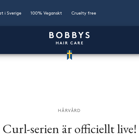
at i Sverige
100% Veganskt
Cruelty free
HÅRVÅRD
Curl-serien är officiellt live!