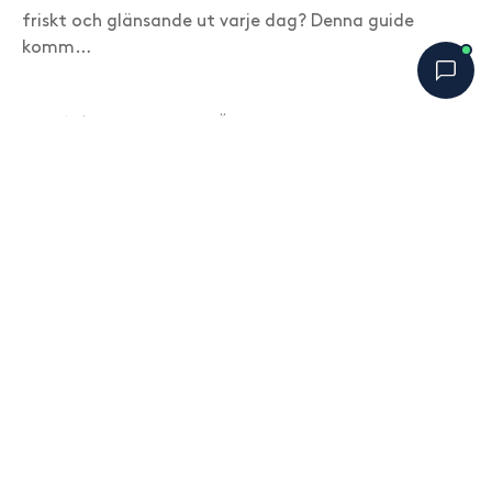
friskt och glänsande ut varje dag? Denna guide
komm…
SENASTE BLOGGINLÄGG
Bobbys Hårguide
×
B
Online nu
Varför skummar inte vissa
schampon lika mycket – betyder det
att de rengör sämre?
augusti 4, 2026
Prideglädje i Takparken
augusti 3, 2026
Hemligheten bakom ett hår som
håller – börjar hemma
juli 30, 2026