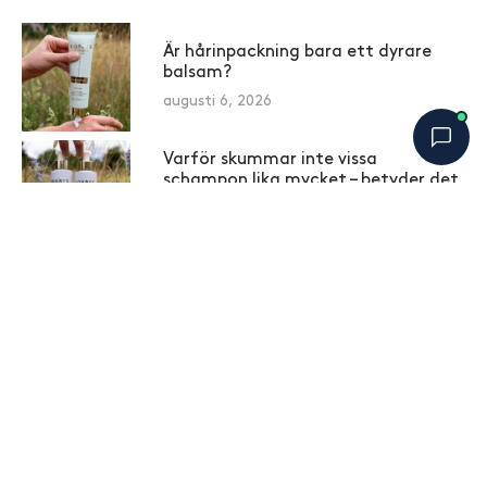
Är hårinpackning bara ett dyrare
balsam?
augusti 6, 2026
Varför skummar inte vissa
schampon lika mycket – betyder det
att de rengör sämre?
Bobbys Hårguide
×
B
augusti 4, 2026
Online nu
Prideglädje i Takparken
augusti 3, 2026
Hemligheten bakom ett hår som
håller – börjar hemma
juli 30, 2026
Därför känns håret fett redan