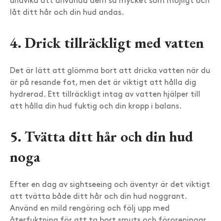
undvika att använda dem så mycket som möjligt och
låt ditt hår och din hud andas.
4. Drick tillräckligt med vatten
Det är lätt att glömma bort att dricka vatten när du
är på resande fot, men det är viktigt att hålla dig
hydrerad. Ett tillräckligt intag av vatten hjälper till
att hålla din hud fuktig och din kropp i balans.
5. Tvätta ditt hår och din hud
noga
Efter en dag av sightseeing och äventyr är det viktigt
att tvätta både ditt hår och din hud noggrant.
Använd en mild rengöring och följ upp med
återfuktning för att ta bort smuts och föroreningar