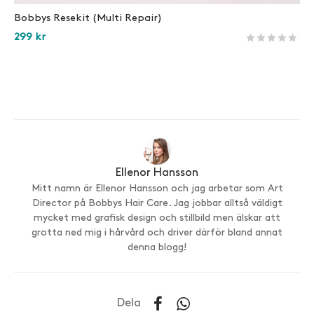
Bobbys Resekit (Multi Repair)
299
kr
Betygsatt
333
av 5 
Läs mer
Ellenor Hansson
Mitt namn är Ellenor Hansson och jag arbetar som Art
Director på Bobbys Hair Care. Jag jobbar alltså väldigt
mycket med grafisk design och stillbild men älskar att
grotta ned mig i hårvård och driver därför bland annat
denna blogg!
Dela