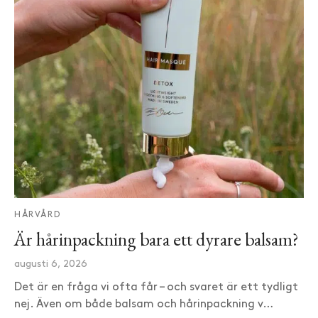
HÅRVÅRD
Är hårinpackning bara ett dyrare balsam?
augusti 6, 2026
Det är en fråga vi ofta får – och svaret är ett tydligt
nej. Även om både balsam och hårinpackning v…