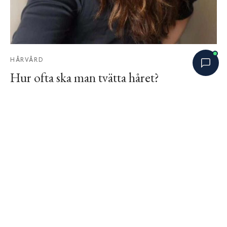
HÅRVÅRD
Hur ofta ska man tvätta håret?
Bobbys Hårguide
augusti 29, 2022
×
B
Online nu
Finns det någon gyllene regel för hur ofta man
egentligen ska tvätta håret? Är det bra att vänta
län…
SENASTE BLOGGINLÄGG
Är hårinpackning bara ett dyrare
balsam?
augusti 6, 2026