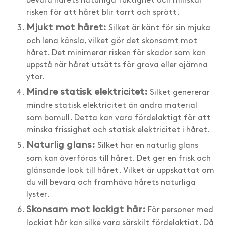
bevara hårets naturliga fuktighet och minskar
risken för att håret blir torrt och sprött.
Mjukt mot håret:
Silket är känt för sin mjuka
och lena känsla, vilket gör det skonsamt mot
håret. Det minimerar risken för skador som kan
uppstå när håret utsätts för grova eller ojämna
ytor.
Mindre statisk elektricitet:
Silket genererar
mindre statisk elektricitet än andra material
som bomull. Detta kan vara fördelaktigt för att
minska frissighet och statisk elektricitet i håret.
Naturlig glans:
Silket har en naturlig glans
som kan överföras till håret. Det ger en frisk och
glänsande look till håret. Vilket är uppskattat om
du vill bevara och framhäva hårets naturliga
lyster.
Skonsam mot lockigt hår:
För personer med
lockigt hår kan silke vara särskilt fördelaktigt. Då