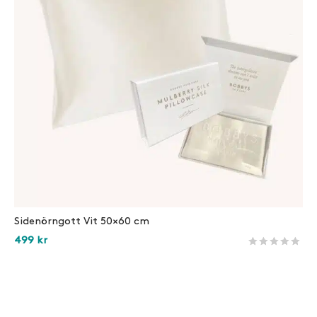
Sidenörngott Vit 50×60 cm
499
kr
Betygsatt
4
av 5 
Läs mer