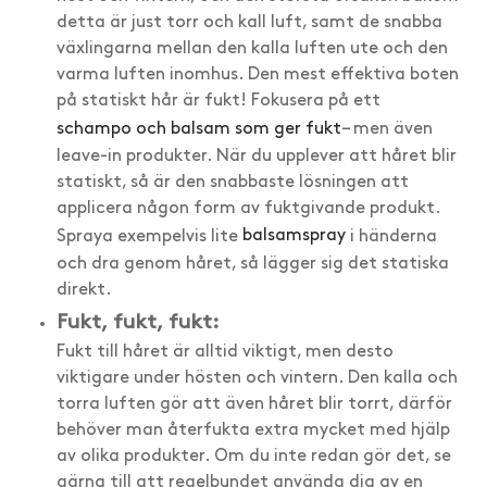
detta är just torr och kall luft, samt de snabba
växlingarna mellan den kalla luften ute och den
varma luften inomhus. Den mest effektiva boten
på statiskt hår är fukt! Fokusera på ett
schampo och balsam som ger fukt
– men även
leave-in produkter. När du upplever att håret blir
statiskt, så är den snabbaste lösningen att
applicera någon form av fuktgivande produkt.
Spraya exempelvis lite
balsamspray
i händerna
och dra genom håret, så lägger sig det statiska
direkt.
Fukt, fukt, fukt:
Fukt till håret är alltid viktigt, men desto
viktigare under hösten och vintern. Den kalla och
torra luften gör att även håret blir torrt, därför
behöver man återfukta extra mycket med hjälp
av olika produkter. Om du inte redan gör det, se
gärna till att regelbundet använda dig av en