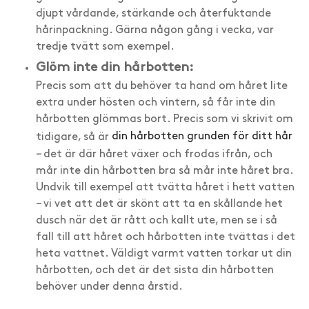
djupt vårdande, stärkande och återfuktande
hårinpackning. Gärna någon gång i vecka, var
tredje tvätt som exempel.
Glöm inte din hårbotten:
Precis som att du behöver ta hand om håret lite
extra under hösten och vintern, så får inte din
hårbotten glömmas bort. Precis som vi skrivit om
tidigare, så är
din hårbotten grunden för ditt hår
– det är där håret växer och frodas ifrån, och
mår inte din hårbotten bra så mår inte håret bra.
Undvik till exempel att tvätta håret i hett vatten
– vi vet att det är skönt att ta en skållande het
dusch när det är rått och kallt ute, men se i så
fall till att håret och hårbotten inte tvättas i det
heta vattnet. Väldigt varmt vatten torkar ut din
hårbotten, och det är det sista din hårbotten
behöver under denna årstid.