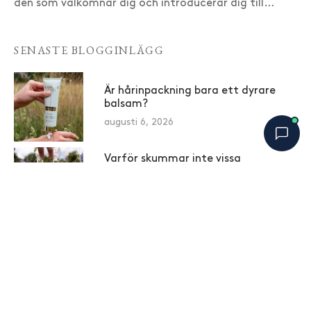
den som välkomnar dig och introducerar dig till…
SENASTE BLOGGINLÄGG
Är hårinpackning bara ett dyrare
balsam?
augusti 6, 2026
Varför skummar inte vissa
schampon lika mycket – betyder det
Bobbys Hårguide
×
B
att de rengör sämre?
Online nu
augusti 4, 2026
Prideglädje i Takparken
augusti 3, 2026
Hemligheten bakom ett hår som