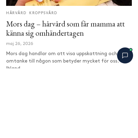
HÅRVÅRD
KROPPSVÅRD
Mors dag – hårvård som får mamma att
känna sig omhändertagen
maj 26, 2026
Mors dag handlar om att visa uppskattning och
omtanke till någon som betyder mycket för oss.
Ibland …
Bobbys Hårguide
×
B
Online nu
SENASTE BLOGGINLÄGG
Är hårinpackning bara ett dyrare
balsam?
augusti 6, 2026
Varför skummar inte vissa