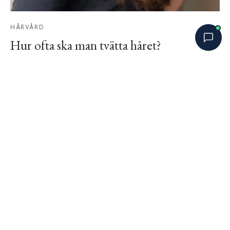
HÅRVÅRD
Hur ofta ska man tvätta håret?
augusti 29, 2022
Bobbys Hårguide
×
B
Finns det någon gyllene regel för hur ofta man
Online nu
egentligen ska tvätta håret? Är det bra att vänta
län…
SENASTE BLOGGINLÄGG
Är hårinpackning bara ett dyrare
balsam?
augusti 6, 2026
Varför skummar inte vissa
schampon lika mycket – betyder det