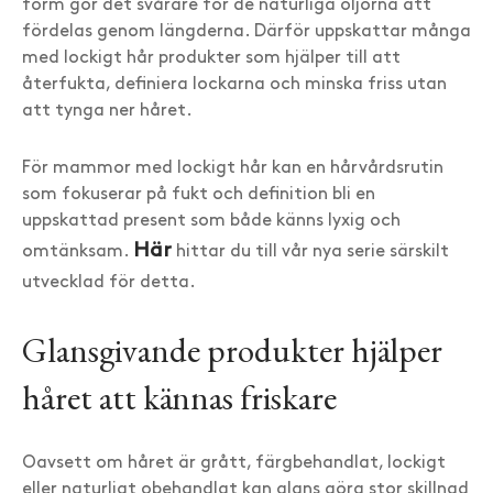
form gör det svårare för de naturliga oljorna att
fördelas genom längderna. Därför uppskattar många
med lockigt hår produkter som hjälper till att
återfukta, definiera lockarna och minska friss utan
att tynga ner håret.
För mammor med lockigt hår kan en hårvårdsrutin
som fokuserar på fukt och definition bli en
uppskattad present som både känns lyxig och
Här
omtänksam.
hittar du till vår nya serie särskilt
utvecklad för detta.
Glansgivande produkter hjälper
håret att kännas friskare
Oavsett om håret är grått, färgbehandlat, lockigt
eller naturligt obehandlat kan glans göra stor skillnad