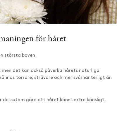
tmaningen för håret
den största boven.
t, men det kan också påverka hårets naturliga
kännas torrare, strävare och mer svårhanterligt än
or dessutom göra att håret känns extra känsligt.