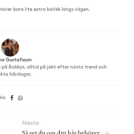
höver bara lite extra kärlek längs vägen.
na Gustafsson
å Bobbys, alltid på jakt efter nästa trend och
ekta hårdagar.
ela
Nästa
Så vet du om ditt hår behöver