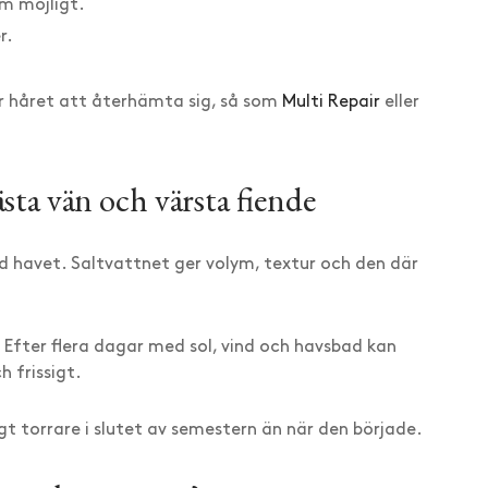
om möjligt.
r.
r håret att återhämta sig, så som
Multi Repair
eller
sta vän och värsta fiende
d havet. Saltvattnet ger volym, textur och den där
. Efter flera dagar med sol, vind och havsbad kan
h frissigt.
gt torrare i slutet av semestern än när den började.