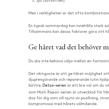
Sjö (sötvatten)
Men i verkligheten är det ofta kombinatio
En typisk sommardag kan innehålla stark sol,
Tillsammans kan dessa faktorer göra att hå
Ge håret vad det behöver m
Du ska inte behöva välja mellan en fantas
Det viktigaste är att ge håret möjlighet att
djuprengörande och reparerande rutin hjäl
bättre,
Detox-serien
är ett bra val om du v
som Multi Repair-serien är utvecklad för h
duo för dig som vill njuta av poolhäng, str
kompromissa med hårets välmående.