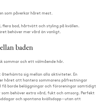
nen som påverkar håret mest.
 flera bad, hårtvätt och styling på kvällen.
ret behöver mer vård än vanligt.
ellan baden
tisk sommar och ett välmående hår.
 återhämta sig mellan alla aktiviteter. En
per håret att hantera sommarens påfrestningar
ill få borde beläggningar och föroreningar samtidigt
år som behöver extra vård, fukt och omsorg. Perfekt
anddagar och spontana kvällsdopp – utan att