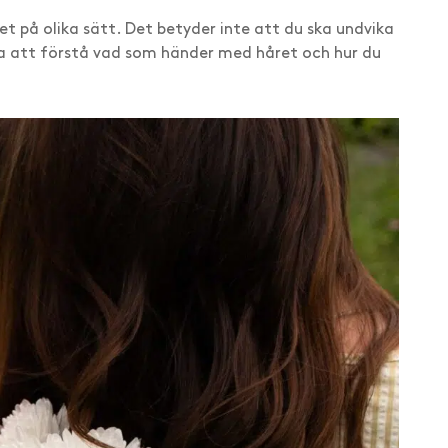
et på olika sätt. Det betyder inte att du ska undvika
a att förstå vad som händer med håret och hur du