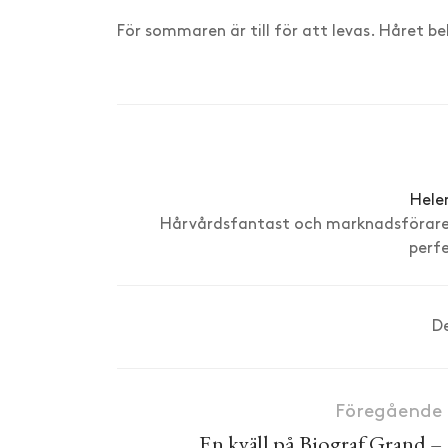
För sommaren är till för att levas. Håret be
Hele
Hårvårdsfantast och marknadsförare p
perf
D
Föregående
En kväll på Biograf Grand –