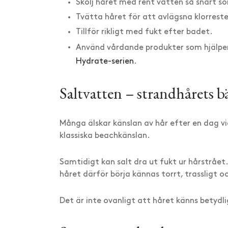
Skölj håret med rent vatten så snart s
Tvätta håret för att avlägsna klorreste
Tillför rikligt med fukt efter badet.
Använd vårdande produkter som hjälpe
Hydrate-serien
.
Saltvatten – strandhårets bä
Många älskar känslan av hår efter en dag vi
klassiska beachkänslan.
Samtidigt kan salt dra ut fukt ur hårstrået
håret därför börja kännas torrt, trassligt oc
Det är inte ovanligt att håret känns betydli