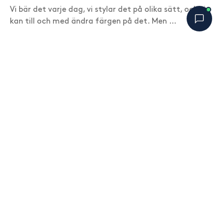
Vi bär det varje dag, vi stylar det på olika sätt, och vi
kan till och med ändra färgen på det. Men …
Bobbys Hårguide
×
SENASTE BLOGGINLÄGG
B
Online nu
Är hårinpackning bara ett dyrare
balsam?
augusti 6, 2026
Varför skummar inte vissa
schampon lika mycket – betyder det
att de rengör sämre?
augusti 4, 2026
Prideglädje i Takparken
augusti 3, 2026