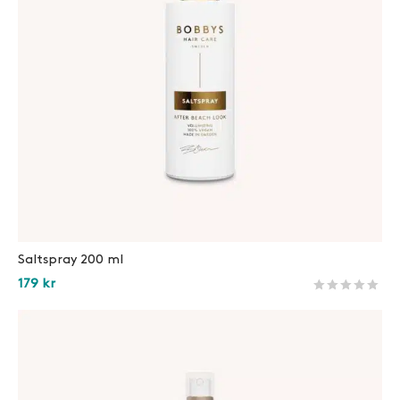
Saltspray 200 ml
179
kr
Betygsatt
411
av 5 
Lägg i varukorg