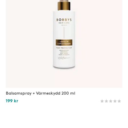
Balsamspray + Värmeskydd 200 ml
199
kr
Betygsatt
1345
av 5 
Läs mer