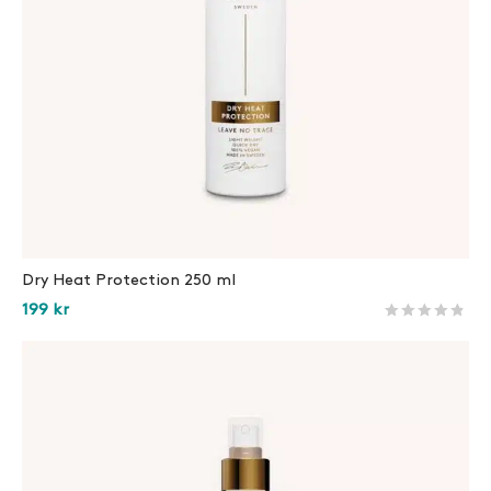
Dry Heat Protection 250 ml
199
kr
Betygsatt
145
av 5 
Lägg i varukorg