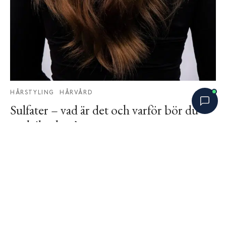
HÅRSTYLING
HÅRVÅRD
Sulfater – vad är det och varför bör du
undvika dem?
Bobbys Hårguide
×
B
oktober 21, 2025
Online nu
Vad är sulfater egentligen? Sulfater är rengörande
ämnen som ofta används i schampo för att skapa
lö…
SENASTE BLOGGINLÄGG