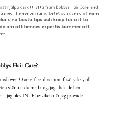
 att hjälpa oss att lyfta fram Bobbys Hair Care med
rata med Therése om samarbetet och även om hennes
lar sina bästa tips och knep för att ta
gade om att hennes expertis kommer att
re
:
Bobbys Hair Care?
d över 30 års erfarenhet inom frisöryrket, till
 Men skämtar du med mig, jag klickade hem
är – jag blev INTE besviken när jag provade