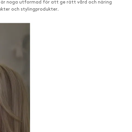
t är noga utformad för att ge rätt vård och näring
ukter och stylingprodukter.