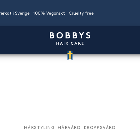
lverkat i Sverige
100% Veganskt
Cruelty free
HÅRSTYLING
HÅRVÅRD
KROPPSVÅRD